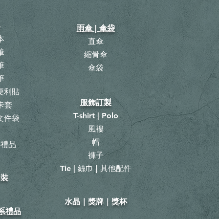
具
雨傘 | 傘袋
本
直傘
筆
縮骨傘
筆
​傘袋
筆
 便利貼
服飾訂製
卡套
T-shirt | Polo
 文件袋
風褸
曆
帽
具禮品
褲子
Tie | 絲巾 | 其他配件
套裝
​水晶｜獎牌｜獎杯
山系禮品