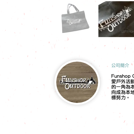
​公司簡介
Funsho
愛戶外活
的一角為
向成為本
標努力。