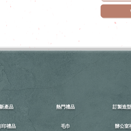
新產品
熱門禮品
訂製造
可彩印禮品
毛巾
​辦公室