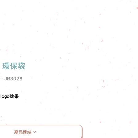
p 環保袋
e : JB3026
ogo效果
產品連結