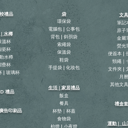
校禮品
袋
文
環保袋
筆記
電腦包 | 公事包
原子
 | 水樽
背包
|
斜孭袋
金屬
保溫杯
​索繩袋
熒光
陶瓷杯
保溫袋
便簽本 |
動水樽
鞋袋
頸繩｜
摺疊杯
手提袋 | 化妝包
文件夾 |
 | 玻璃杯
月
​其他文
生活 | 家居禮品
ID 禮品
飯盒
餐具
禮盒
| 廣告印刷品
杯墊｜杯蓋
食物袋
運動 | 
枱燈 | 小夜燈