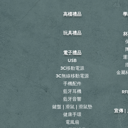
高檔禮品
學
玩具禮品
杯
電子禮品
運
USB
3C移動電源
金屬杯
3C無線移動電源
手機配件
藍牙耳機
RF
藍牙音響
鍵盤 | 滑鼠 | 滑鼠墊
宣傳 
健康手環
電風扇