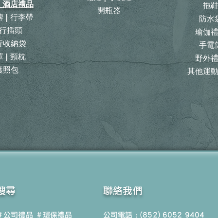
| 酒店禮品
拖
開瓶器
 | 行李帶
防水
行插頭
瑜伽
旅行收納袋
手電
 | 頸枕
野外
護照包
其他運
搜尋
聯絡我們
＃公司禮品
＃環保禮品
公司電話 : (852) 6052 9404